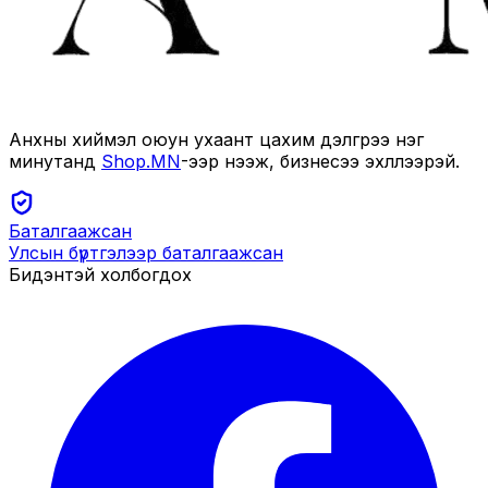
Анхны хиймэл оюун ухаант цахим дэлгүүрээ нэг
минутанд
Shop.MN
-ээр нээж, бизнесээ эхлүүлээрэй.
Баталгаажсан
Улсын бүртгэлээр баталгаажсан
Бидэнтэй холбогдох