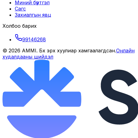
Миний бүртгэл
Сагс
Захиалгын явц
Холбоо барих
99146268
©
2026
AMMI
. Бүх эрх хуулиар хамгаалагдсан.
Онлайн
худалдааны шийдэл