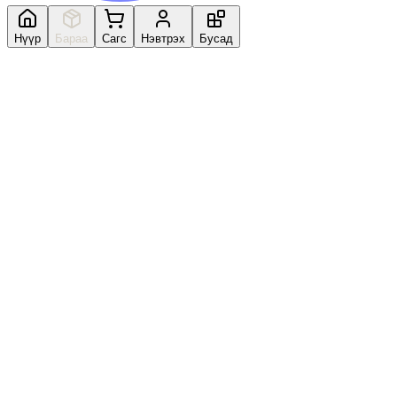
Нүүр
Бараа
Сагс
Нэвтрэх
Бусад