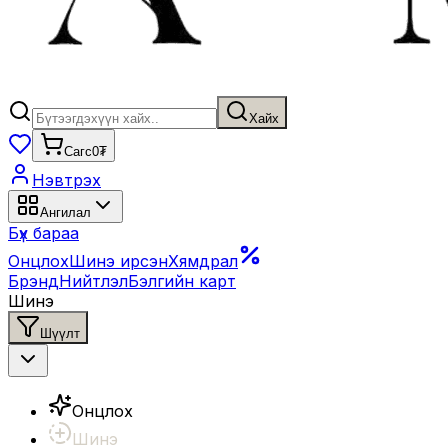
Хайх
Сагс
0₮
Нэвтрэх
Ангилал
Бүх бараа
Онцлох
Шинэ ирсэн
Хямдрал
Брэнд
Нийтлэл
Бэлгийн карт
Шинэ
Шүүлт
Онцлох
Шинэ