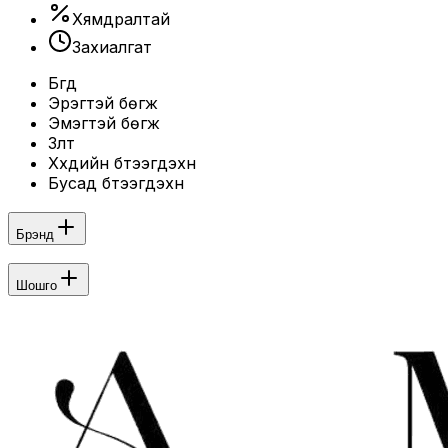
Хямдралтай
Захиалгат
Бүгд
Эрэгтэй бөгж
Эмэгтэй бөгж
Зүүлт
Хүүхдийн бүтээгдэхүүн
Бусад бүтээгдэхүүн
Брэнд
Шошго