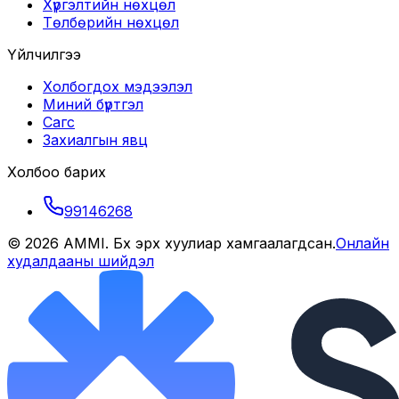
Хүргэлтийн нөхцөл
Төлбөрийн нөхцөл
Үйлчилгээ
Холбогдох мэдээлэл
Миний бүртгэл
Сагс
Захиалгын явц
Холбоо барих
99146268
©
2026
AMMI
. Бүх эрх хуулиар хамгаалагдсан.
Онлайн
худалдааны шийдэл