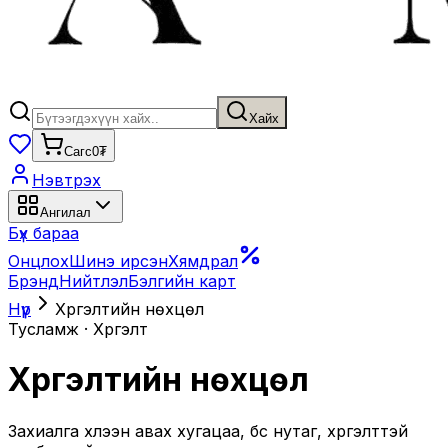
Хайх
Сагс
0₮
Нэвтрэх
Ангилал
Бүх бараа
Онцлох
Шинэ ирсэн
Хямдрал
Брэнд
Нийтлэл
Бэлгийн карт
Нүүр
Хүргэлтийн
нөхцөл
Тусламж · Хүргэлт
Хүргэлтийн
нөхцөл
Захиалга хүлээн авах хугацаа, бүс нутаг, хүргэлттэй