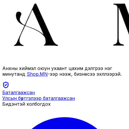
Анхны хиймэл оюун ухаант цахим дэлгүүрээ нэг
минутанд
Shop.MN
-ээр нээж, бизнесээ эхлүүлээрэй.
Баталгаажсан
Улсын бүртгэлээр баталгаажсан
Бидэнтэй холбогдох