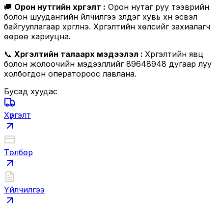
🚚
Орон нутгийн хүргэлт :
Орон нутаг руу тээврийн
болон шуудангийн үйлчилгээ үзүүлдэг хувь хүн эсвэл
байгууллагаар хүргүүлнэ. Хүргэлтийн хөлсийг захиалагч
өөрөө хариуцна.
📞
Хүргэлтийн талаарх мэдээлэл :
Хүргэлтийн явц
болон жолоочийн мэдээллийг 89648948 дугаар луу
холбогдон оператороос лавлана.
Бусад хуудас
Хүргэлт
Төлбөр
Үйлчилгээ