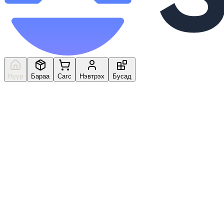
Нүүр
Бараа
Сагс
Нэвтрэх
Бусад