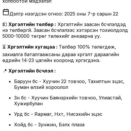
холбоотой мэдээлэл
Дэлгүүр нээгдсэн огноо:
2025 оны 7-р сарын 22
💵
Хүргэлтийн төлбөр :
Хүргэлтийн заасан бүсчлэлүүдэд
үнэ төлбөргүй. Заасан бүсчлэлээс хэтэрсэн тохиолдолд
5000-10000 төгрөг төлөхийг анхаарна уу.
⏳
Хүргэлтийн хугацаа :
Төлбөр 100% төлөгдөж,
захиалга баталгаажсаны дараа хүргэлт дараагийн
өдрийн 14-23 цагийн хооронд хүргэгдэнэ.
📍
Хүргэлтийн бүсчлэл :
Баруун бүс - Хуучин 22 товчоо, Тахилтын эцэс,
Буман өлзий хороолол
Зүүн бүс - Хуучин Баянзүрхийн товчоо, Улиастай,
Хужирбулан
Урд бүс - Яармаг, Нүхт, Нисэхийн эцэс
Хойд бүс - Зунжин, Бэлх плаза