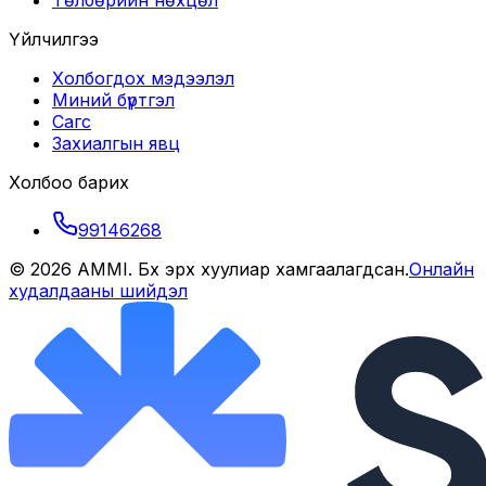
Төлбөрийн нөхцөл
Үйлчилгээ
Холбогдох мэдээлэл
Миний бүртгэл
Сагс
Захиалгын явц
Холбоо барих
99146268
©
2026
AMMI
. Бүх эрх хуулиар хамгаалагдсан.
Онлайн
худалдааны шийдэл