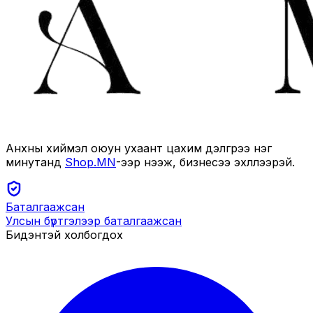
Анхны хиймэл оюун ухаант цахим дэлгүүрээ нэг
минутанд
Shop.MN
-ээр нээж, бизнесээ эхлүүлээрэй.
Баталгаажсан
Улсын бүртгэлээр баталгаажсан
Бидэнтэй холбогдох