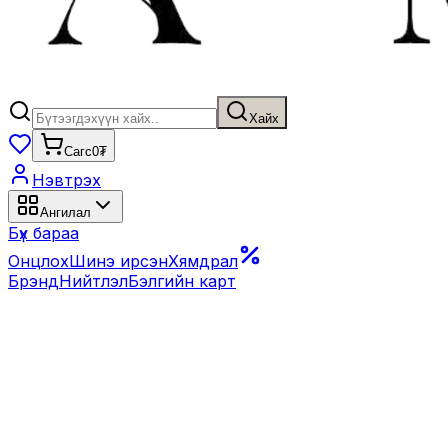
Хайх
Сагс
0₮
Нэвтрэх
Ангилал
Бүх бараа
Онцлох
Шинэ ирсэн
Хямдрал
Брэнд
Нийтлэл
Бэлгийн карт