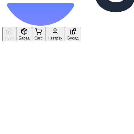
Нүүр
Бараа
Сагс
Нэвтрэх
Бусад